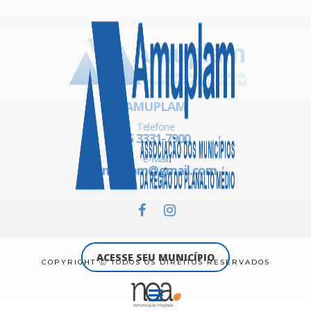
AMUPLAM
Telefone
55 3331-7900
e-Mail
amuplam@gmail.com
ACESSE SEU MUNICÍPIO
COPYRIGHT Ⓒ TODOS OS DIREITOS RESERVADOS