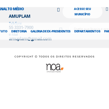
LANALTO MÉDIO
ACESSE SEU
MUNICÍPIO
AMUPLAM
Telefone
55 3331-7900
TUTO
DIRETORIA
GALERIA DE EX-PRESIDENTES
DEPARTAMENTOS
PA
e-Mail
amuplam@gmail.com
COPYRIGHT Ⓒ TODOS OS DIREITOS RESERVADOS