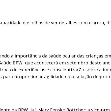
capacidade dos olhos de ver detalhes com clareza, d
ndo a importância da saúde ocular das crianças em
 Saúde BPW, que acontecerá em setembro deste ano
roca de experiências e conscientização sobre a imp
is para proporcionar agilidade na resolução de pr
nte da BPW Ijuí, Mary Fenske Bottcher; a vice-pres