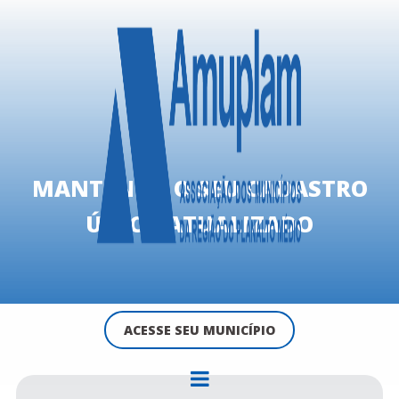
MANTENHA O SEU CADASTRO
ÚNICO ATUALIZADO
ACESSE SEU MUNICÍPIO