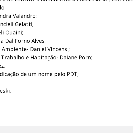
do:
ndra Valandro;
cieli Gelatti;
i Quaini;
a Dal Forno Alves;
 Ambiente- Daniel Vincensi;
, Trabalho e Habitação- Daiane Porn;
ez;
ndicação de um nome pelo PDT;
eski.