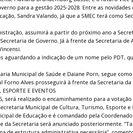
verno para a gestão 2025-2028. Entre as novidades 
ducação, Sandra Valando, já que a SMEC terá como Se
inistração, assumirá a partir do próximo ano a Secre
 Secretaria de Governo. Já à frente da Secretaria d
Vincensi.
os aguardando a indicação de um nome pelo PDT, que
taria Municipal de Saúde e Daiane Porn, segue como S
l Forno Alves prosseguirá à frente da Secretaria da
, ESPORTE E EVENTOS
25, será realizado o encaminhamento para a votaçã
Secretaria Municipal de Cultura, Turismo, Esporte 
cipal de Educação e é comandado pela Coordenadora 
ente da Secretaria será anunciado posteriormente.
a de estrutura administrativa necessária”, comento