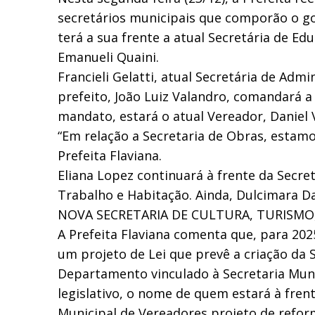
secretários municipais que comporão o go
terá a sua frente a atual Secretária de E
Emanueli Quaini.
Francieli Gelatti, atual Secretária de Adm
prefeito, João Luiz Valandro, comandará a
mandato, estará o atual Vereador, Daniel 
“Em relação a Secretaria de Obras, estam
Prefeita Flaviana.
Eliana Lopez continuará à frente da Secre
Trabalho e Habitação. Ainda, Dulcimara Da
NOVA SECRETARIA DE CULTURA, TURISMO
A Prefeita Flaviana comenta que, para 20
um projeto de Lei que prevê a criação da 
Departamento vinculado à Secretaria Muni
legislativo, o nome de quem estará à fr
Municipal de Vereadores projeto de reform