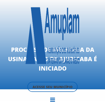
PROCESSO DE MELHORIA DA
USINA PASSO DE AJURICABA É
INICIADO
ACESSE SEU MUNICÍPIO