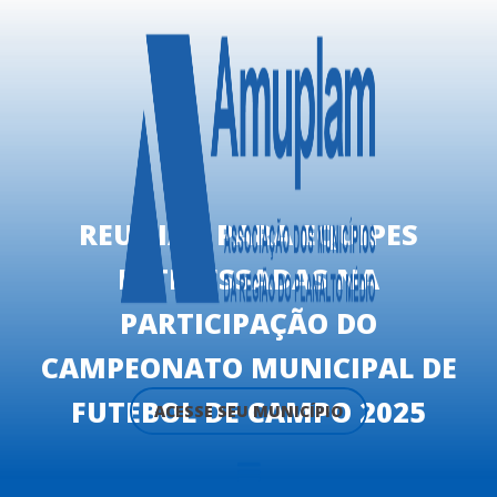
REUNIÃO PARA EQUIPES
INTERESSADAS NA
PARTICIPAÇÃO DO
CAMPEONATO MUNICIPAL DE
FUTEBOL DE CAMPO 2025
ACESSE SEU MUNICÍPIO