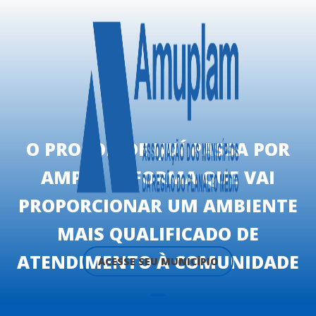
O PROCON DE IJUÍ PASSA POR
AMPLA REFORMA QUE VAI
PROPORCIONAR UM AMBIENTE
MAIS QUALIFICADO DE
ATENDIMENTO À COMUNIDADE
ACESSE SEU MUNICÍPIO