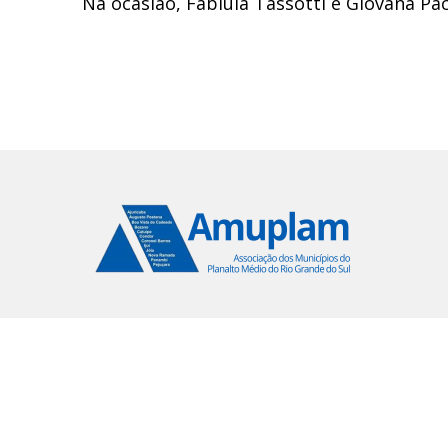
Na ocasião, Fabiula Tassotti e Giovana P