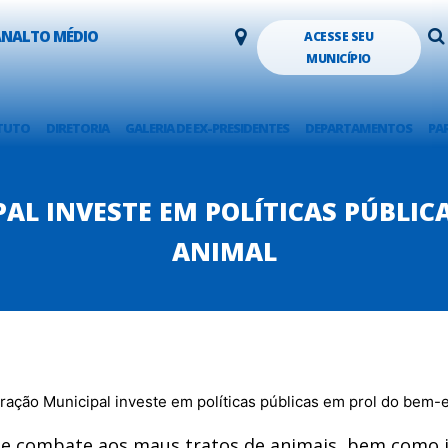
LANALTO MÉDIO
ACESSE SEU
MUNICÍPIO
TUTO
DIRETORIA
GALERIA DE EX-PRESIDENTES
DEPARTAMENTOS
PA
L INVESTE EM POLÍTICAS PÚBLIC
ANIMAL
combate aos maus tratos de animais, bem como in