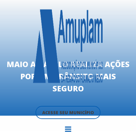
MAIO AMARELO REALIZA AÇÕES
POR UM TRÂNSITO MAIS
SEGURO
ACESSE SEU MUNICÍPIO