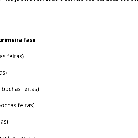
primeira fase
s feitas)
as)
 bochas feitas)
ochas feitas)
tas)
ochas feitas)