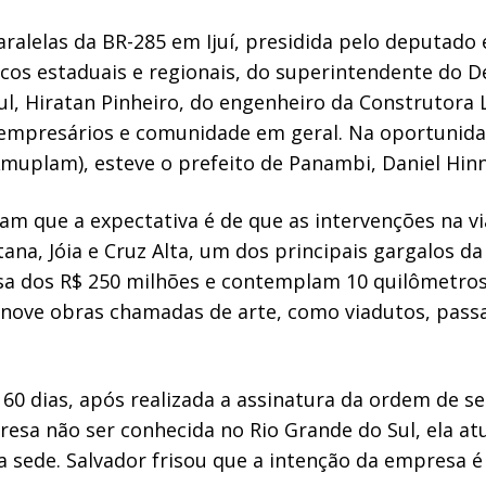
ralelas da BR-285 em Ijuí, presidida pelo deputado
icos estaduais e regionais, do superintendente do 
l, Hiratan Pinheiro, do engenheiro da Construtora L
s, empresários e comunidade em geral. Na oportunid
Amuplam), esteve o prefeito de Panambi, Daniel Hin
ram que a expectativa é de que as intervenções na 
na, Jóia e Cruz Alta, um dos principais gargalos da
a dos R$ 250 milhões e contemplam 10 quilômetros d
o nove obras chamadas de arte, como viadutos, pass
e 60 dias, após realizada a assinatura da ordem de s
esa não ser conhecida no Rio Grande do Sul, ela at
a sede. Salvador frisou que a intenção da empresa 