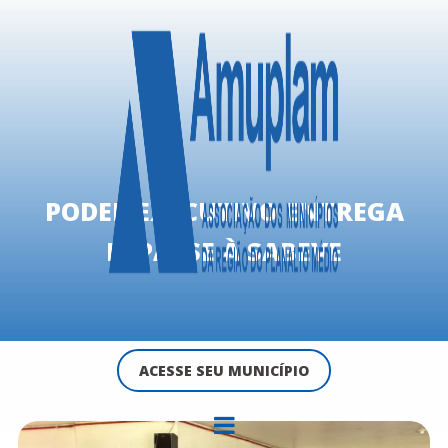
PODER EXECUTIVO ENTREGA
REPASSE À SABEVE
ACESSE SEU MUNICÍPIO