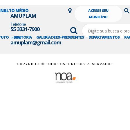
LANALTO MÉDIO
ACESSE SEU
AMUPLAM
MUNICÍPIO
Telefone
55 3331-7900
TUTO
DIRETORIA
GALERIA DE EX-PRESIDENTES
DEPARTAMENTOS
PA
e-Mail
amuplam@gmail.com
COPYRIGHT Ⓒ TODOS OS DIREITOS RESERVADOS