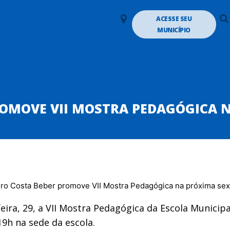
LANALTO MÉDIO
ACESSE SEU
MUNICÍPIO
TUTO
DIRETORIA
GALERIA DE EX-PRESIDENTES
DEPARTAMENTOS
PA
OMOVE VII MOSTRA PEDAGÓGICA N
feira, 29, a VII Mostra Pedagógica da Escola Munici
19h na sede da escola.