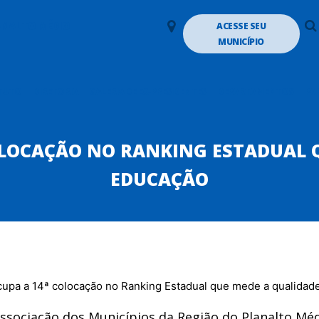
LANALTO MÉDIO
ACESSE SEU
MUNICÍPIO
TUTO
DIRETORIA
GALERIA DE EX-PRESIDENTES
DEPARTAMENTOS
PA
OLOCAÇÃO NO RANKING ESTADUAL 
EDUCAÇÃO
Associação dos Municípios da Região do Planalto M