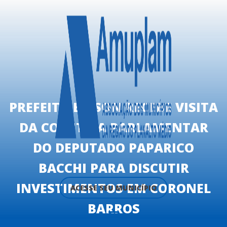
PREFEITO EDISON RECEBE VISITA
DA COMITIVA PARLAMENTAR
DO DEPUTADO PAPARICO
BACCHI PARA DISCUTIR
INVESTIMENTOS EM CORONEL
ACESSE SEU MUNICÍPIO
BARROS